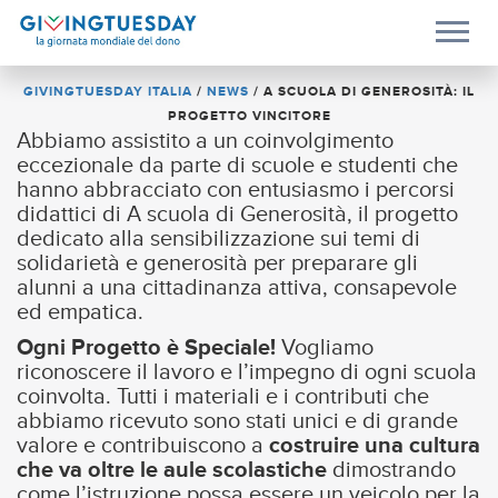
GIVINGTUESDAY ITALIA
/
NEWS
/
A SCUOLA DI GENEROSITÀ: IL
PROGETTO VINCITORE
Abbiamo assistito a un coinvolgimento
eccezionale da parte di scuole e studenti che
hanno abbracciato con entusiasmo i percorsi
didattici di A scuola di Generosità, il progetto
dedicato alla sensibilizzazione sui temi di
solidarietà e generosità per preparare gli
alunni a una cittadinanza attiva, consapevole
ed empatica.
Ogni Progetto è Speciale!
Vogliamo
riconoscere il lavoro e l’impegno di ogni scuola
coinvolta. Tutti i materiali e i contributi che
abbiamo ricevuto sono stati unici e di grande
valore e contribuiscono a
costruire una cultura
che va oltre le aule scolastiche
dimostrando
come l’istruzione possa essere un veicolo per la