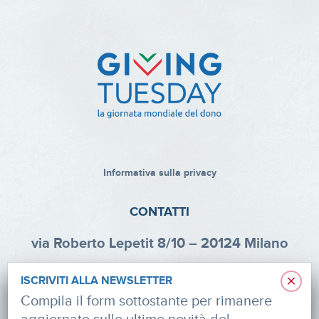
Informativa sulla privacy
CONTATTI
via Roberto Lepetit 8/10 – 20124 Milano
info@fondazioneaifr.org
×
ISCRIVITI ALLA NEWSLETTER
Tel: +39 02 47924880
Compila il form sottostante per rimanere