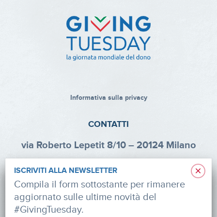
Informativa sulla privacy
CONTATTI
via Roberto Lepetit 8/10 – 20124 Milano
info@fondazioneaifr.org
×
ISCRIVITI ALLA NEWSLETTER
Tel: +39 02 47924880
Compila il form sottostante per rimanere
aggiornato sulle ultime novità del
CF: 91374340379
#GivingTuesday.