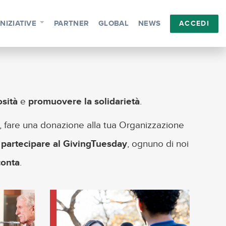
INIZIATIVE
PARTNER
GLOBAL
NEWS
ACCEDI
sità
e
promuovere la solidarietà
.
e, fare una donazione alla tua Organizzazione
 partecipare al GivingTuesday
, ognuno di noi
conta
.