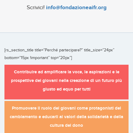
Scrivici!
info@fondazioneaifr.org
[rs_section_title title=”Perché partecipare?” title_size=”24px”
bottom=”15px !important” top=”20px”]
Contribuire ad amplificare la voce, le aspirazioni e le
prospettive dei giovani nella creazione di un futuro più
giusto ed equo per tutti
Promuovere il ruolo dei giovani come protagonisti del
cambiamento e educarli ai valori della solidarietà e della
cultura del dono