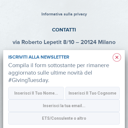
Informativa sulla privacy
CONTATTI
via Roberto Lepetit 8/10 – 20124 Milano
info@fondazioneaifr.org
×
ISCRIVITI ALLA NEWSLETTER
Tel: +39 02 47924880
Compila il form sottostante per rimanere
aggiornato sulle ultime novità del
CF: 91374340379
#GivingTuesday.
SOCIAL
Iscriviti alla newsletter