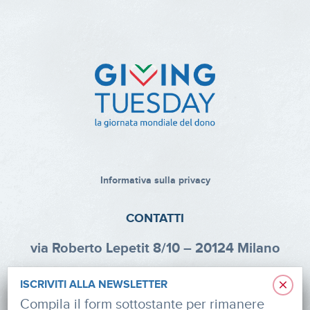
Informativa sulla privacy
CONTATTI
via Roberto Lepetit 8/10 – 20124 Milano
info@fondazioneaifr.org
×
ISCRIVITI ALLA NEWSLETTER
Tel: +39 02 47924880
Compila il form sottostante per rimanere