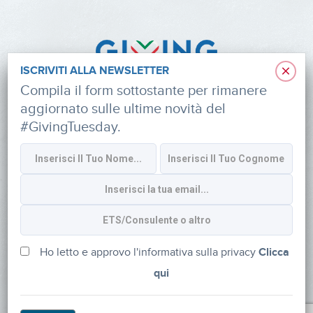
×
ISCRIVITI ALLA NEWSLETTER
Compila il form sottostante per rimanere
aggiornato sulle ultime novità del
#GivingTuesday.
Informativa sulla privacy
CONTATTI
via Roberto Lepetit 8/10 – 20124 Milano
info@fondazioneaifr.org
Ho letto e approvo l'informativa sulla privacy
Clicca
qui
Tel: +39 02 47924880
CF: 91374340379