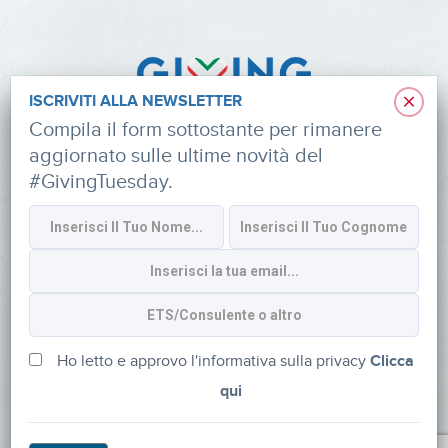
×
ISCRIVITI ALLA NEWSLETTER
Compila il form sottostante per rimanere
aggiornato sulle ultime novità del
#GivingTuesday.
Informativa sulla privacy
CONTATTI
via Roberto Lepetit 8/10 – 20124 Milano
info@fondazioneaifr.org
Ho letto e approvo l'informativa sulla privacy
Clicca
qui
Tel: +39 02 47924880
CF: 91374340379