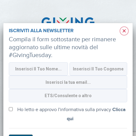
×
ISCRIVITI ALLA NEWSLETTER
Compila il form sottostante per rimanere
aggiornato sulle ultime novità del
#GivingTuesday.
Informativa sulla privacy
CONTATTI
via Roberto Lepetit 8/10 – 20124 Milano
info@fondazioneaifr.org
Ho letto e approvo l'informativa sulla privacy
Clicca
qui
Tel: +39 02 47924880
CF: 91374340379