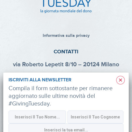
Informativa sulla privacy
CONTATTI
via Roberto Lepetit 8/10 – 20124 Milano
info@fondazioneaifr.org
×
ISCRIVITI ALLA NEWSLETTER
Tel: +39 02 47924880
Compila il form sottostante per rimanere
aggiornato sulle ultime novità del
CF: 91374340379
#GivingTuesday.
SOCIAL