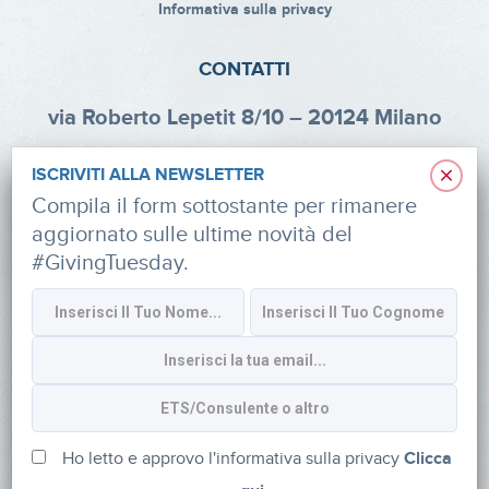
Informativa sulla privacy
CONTATTI
via Roberto Lepetit 8/10 – 20124 Milano
info@fondazioneaifr.org
×
ISCRIVITI ALLA NEWSLETTER
Tel: +39 02 47924880
Compila il form sottostante per rimanere
aggiornato sulle ultime novità del
CF: 91374340379
#GivingTuesday.
SOCIAL
Iscriviti alla newsletter
Ho letto e approvo l'informativa sulla privacy
Clicca