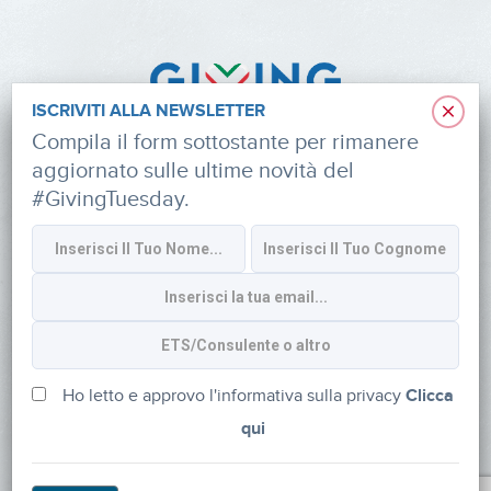
×
ISCRIVITI ALLA NEWSLETTER
Compila il form sottostante per rimanere
aggiornato sulle ultime novità del
#GivingTuesday.
Informativa sulla privacy
CONTATTI
via Roberto Lepetit 8/10 – 20124 Milano
info@fondazioneaifr.org
Ho letto e approvo l'informativa sulla privacy
Clicca
qui
Tel: +39 02 47924880
CF: 91374340379