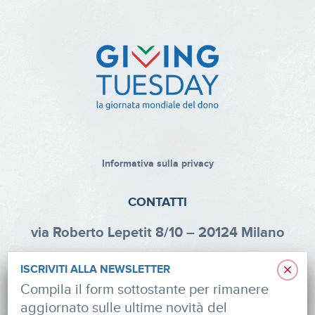
Informativa sulla privacy
CONTATTI
via Roberto Lepetit 8/10 – 20124 Milano
info@fondazioneaifr.org
×
ISCRIVITI ALLA NEWSLETTER
Tel: +39 02 47924880
Compila il form sottostante per rimanere
aggiornato sulle ultime novità del
CF: 91374340379