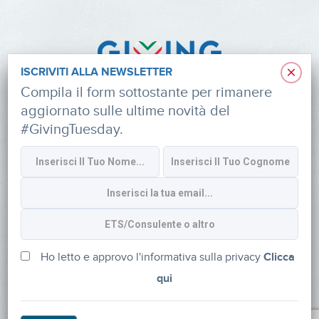
×
ISCRIVITI ALLA NEWSLETTER
Compila il form sottostante per rimanere
aggiornato sulle ultime novità del
#GivingTuesday.
Informativa sulla privacy
CONTATTI
via Roberto Lepetit 8/10 – 20124 Milano
info@fondazioneaifr.org
Ho letto e approvo l'informativa sulla privacy
Clicca
qui
Tel: +39 02 47924880
CF: 91374340379