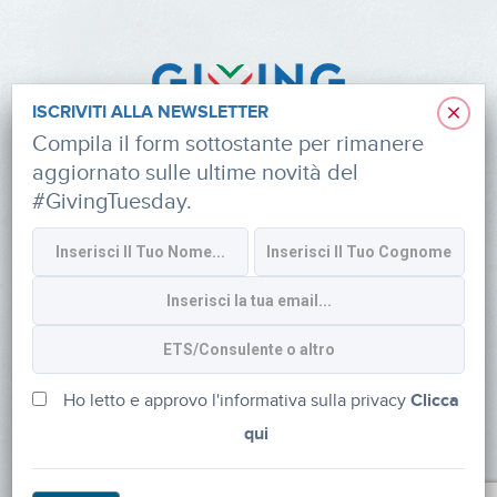
×
ISCRIVITI ALLA NEWSLETTER
Compila il form sottostante per rimanere
aggiornato sulle ultime novità del
#GivingTuesday.
Informativa sulla privacy
CONTATTI
via Roberto Lepetit 8/10 – 20124 Milano
info@fondazioneaifr.org
Ho letto e approvo l'informativa sulla privacy
Clicca
qui
Tel: +39 02 47924880
CF: 91374340379