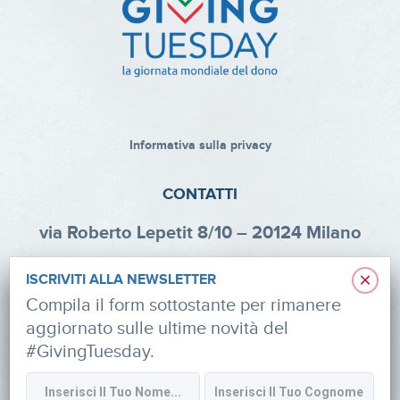
Informativa sulla privacy
CONTATTI
via Roberto Lepetit 8/10 – 20124 Milano
info@fondazioneaifr.org
×
ISCRIVITI ALLA NEWSLETTER
Tel: +39 02 47924880
Compila il form sottostante per rimanere
aggiornato sulle ultime novità del
CF: 91374340379
#GivingTuesday.
SOCIAL