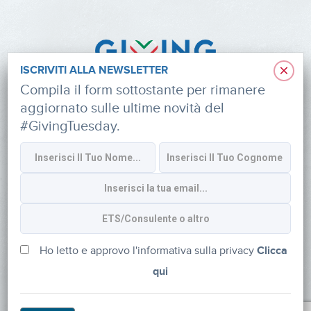
×
ISCRIVITI ALLA NEWSLETTER
Compila il form sottostante per rimanere
aggiornato sulle ultime novità del
#GivingTuesday.
Informativa sulla privacy
CONTATTI
via Roberto Lepetit 8/10 – 20124 Milano
info@fondazioneaifr.org
Ho letto e approvo l'informativa sulla privacy
Clicca
qui
Tel: +39 02 47924880
CF: 91374340379