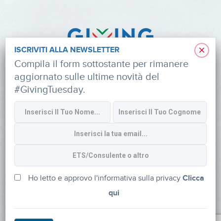
×
ISCRIVITI ALLA NEWSLETTER
Compila il form sottostante per rimanere
aggiornato sulle ultime novità del
#GivingTuesday.
Informativa sulla privacy
CONTATTI
via Roberto Lepetit 8/10 – 20124 Milano
info@fondazioneaifr.org
Ho letto e approvo l'informativa sulla privacy
Clicca
qui
Tel: +39 02 47924880
CF: 91374340379