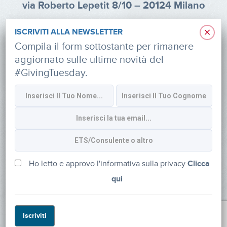
via Roberto Lepetit 8/10 – 20124 Milano
info@fondazioneaifr.org
×
ISCRIVITI ALLA NEWSLETTER
Tel: +39 02 47924880
Compila il form sottostante per rimanere
aggiornato sulle ultime novità del
CF: 91374340379
#GivingTuesday.
SOCIAL
Iscriviti alla newsletter
Ho letto e approvo l'informativa sulla privacy
Clicca
qui
Powered by
myDonor®
Iscriviti