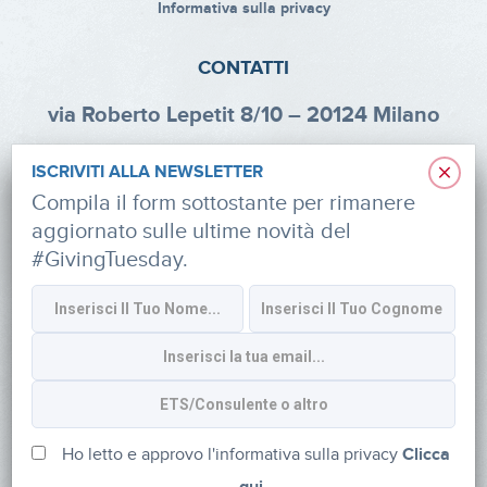
Informativa sulla privacy
CONTATTI
via Roberto Lepetit 8/10 – 20124 Milano
info@fondazioneaifr.org
×
ISCRIVITI ALLA NEWSLETTER
Tel: +39 02 47924880
Compila il form sottostante per rimanere
aggiornato sulle ultime novità del
CF: 91374340379
#GivingTuesday.
SOCIAL
Iscriviti alla newsletter
Ho letto e approvo l'informativa sulla privacy
Clicca