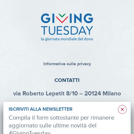
Informativa sulla privacy
CONTATTI
via Roberto Lepetit 8/10 – 20124 Milano
info@fondazioneaifr.org
×
ISCRIVITI ALLA NEWSLETTER
Tel: +39 02 47924880
Compila il form sottostante per rimanere
aggiornato sulle ultime novità del
CF: 91374340379
#GivingTuesday.