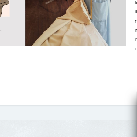
I
i
n
l