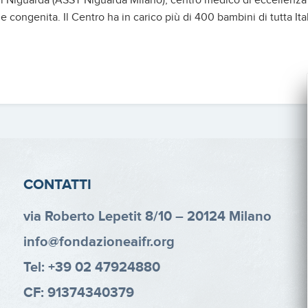
i Niguarda (ASST Niguarda Milano), centro medico di eccellenza p
ongenita. Il Centro ha in carico più di 400 bambini di tutta Ital
CONTATTI
via Roberto Lepetit 8/10 – 20124 Milano
info@fondazioneaifr.org
Tel: +39 02 47924880
CF: 91374340379