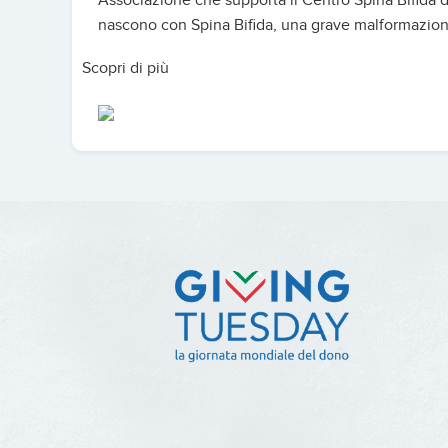
Associazione che supporta il Centro Spina Bifida d
nascono con Spina Bifida, una grave malformazione c
Scopri di più