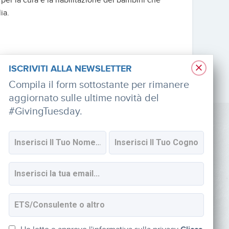
er la cura e la riabilitazione dei bambini che
ia.
×
ISCRIVITI ALLA NEWSLETTER
Compila il form sottostante per rimanere
aggiornato sulle ultime novità del
#GivingTuesday.
SOCIAL
Iscriviti alla newsletter