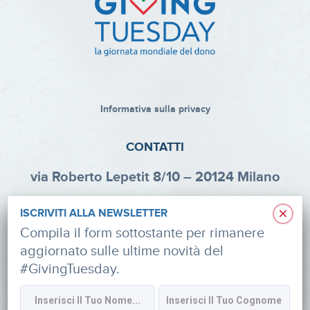
Informativa sulla privacy
CONTATTI
via Roberto Lepetit 8/10 – 20124 Milano
info@fondazioneaifr.org
×
ISCRIVITI ALLA NEWSLETTER
Tel: +39 02 47924880
Compila il form sottostante per rimanere
aggiornato sulle ultime novità del
CF: 91374340379
#GivingTuesday.
SOCIAL