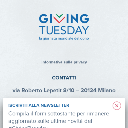
Informativa sulla privacy
CONTATTI
via Roberto Lepetit 8/10 – 20124 Milano
info@fondazioneaifr.org
×
ISCRIVITI ALLA NEWSLETTER
Tel: +39 02 47924880
Compila il form sottostante per rimanere
aggiornato sulle ultime novità del
CF: 91374340379