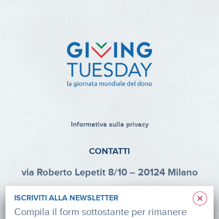
Informativa sulla privacy
CONTATTI
via Roberto Lepetit 8/10 – 20124 Milano
info@fondazioneaifr.org
×
ISCRIVITI ALLA NEWSLETTER
Tel: +39 02 47924880
Compila il form sottostante per rimanere