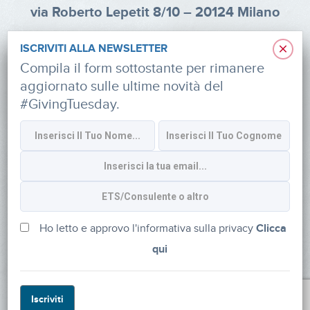
via Roberto Lepetit 8/10 – 20124 Milano
info@fondazioneaifr.org
×
ISCRIVITI ALLA NEWSLETTER
Tel: +39 02 47924880
Compila il form sottostante per rimanere
aggiornato sulle ultime novità del
CF: 91374340379
#GivingTuesday.
SOCIAL
Iscriviti alla newsletter
Ho letto e approvo l'informativa sulla privacy
Clicca
qui
Powered by
myDonor®
Iscriviti