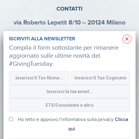
CONTATTI
via Roberto Lepetit 8/10 – 20124 Milano
info@fondazioneaifr.org
×
ISCRIVITI ALLA NEWSLETTER
Tel: +39 02 47924880
Compila il form sottostante per rimanere
aggiornato sulle ultime novità del
CF: 91374340379
#GivingTuesday.
SOCIAL
Iscriviti alla newsletter
Ho letto e approvo l'informativa sulla privacy
Clicca
qui
Powered by
myDonor®