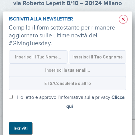
via Roberto Lepetit 8/10 – 20124 Milano
info@fondazioneaifr.org
×
ISCRIVITI ALLA NEWSLETTER
Tel: +39 02 47924880
Compila il form sottostante per rimanere
aggiornato sulle ultime novità del
CF: 91374340379
#GivingTuesday.
SOCIAL
Iscriviti alla newsletter
Ho letto e approvo l'informativa sulla privacy
Clicca
qui
Powered by
myDonor®
Iscriviti