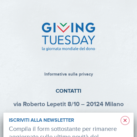
Informativa sulla privacy
CONTATTI
via Roberto Lepetit 8/10 – 20124 Milano
info@fondazioneaifr.org
×
ISCRIVITI ALLA NEWSLETTER
Tel: +39 02 47924880
Compila il form sottostante per rimanere