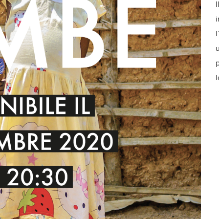
I
i
l
u
p
l