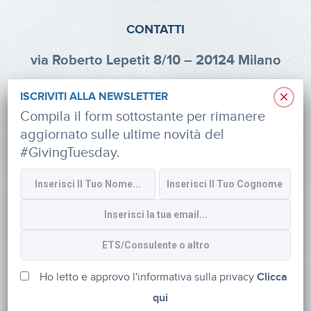
CONTATTI
via Roberto Lepetit 8/10 – 20124 Milano
info@fondazioneaifr.org
×
ISCRIVITI ALLA NEWSLETTER
Tel: +39 02 47924880
Compila il form sottostante per rimanere
aggiornato sulle ultime novità del
CF: 91374340379
#GivingTuesday.
SOCIAL
Iscriviti alla newsletter
Ho letto e approvo l'informativa sulla privacy
Clicca
qui
Powered by
myDonor®