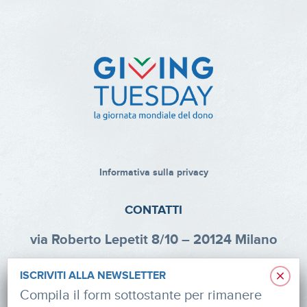
Informativa sulla privacy
CONTATTI
via Roberto Lepetit 8/10 – 20124 Milano
info@fondazioneaifr.org
×
ISCRIVITI ALLA NEWSLETTER
Tel: +39 02 47924880
Compila il form sottostante per rimanere