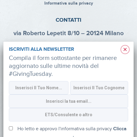
Informativa sulla privacy
CONTATTI
via Roberto Lepetit 8/10 – 20124 Milano
info@fondazioneaifr.org
×
ISCRIVITI ALLA NEWSLETTER
Tel: +39 02 47924880
Compila il form sottostante per rimanere
aggiornato sulle ultime novità del
CF: 91374340379
#GivingTuesday.
SOCIAL
Iscriviti alla newsletter
Ho letto e approvo l'informativa sulla privacy
Clicca