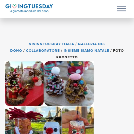
GIVINGTUESDAY ITALIA
/
GALLERIA DEL
DONO
/
COLLABORATORE
/
INSIEME SIAMO NATALE
/
FOTO
PROGETTO