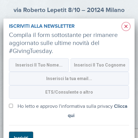
via Roberto Lepetit 8/10 – 20124 Milano
info@fondazioneaifr.org
×
ISCRIVITI ALLA NEWSLETTER
Tel: +39 02 47924880
Compila il form sottostante per rimanere
aggiornato sulle ultime novità del
CF: 91374340379
#GivingTuesday.
SOCIAL
Iscriviti alla newsletter
Ho letto e approvo l'informativa sulla privacy
Clicca
qui
Powered by
myDonor®
Iscriviti