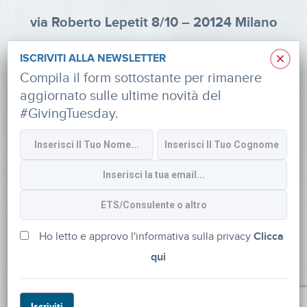
via Roberto Lepetit 8/10 – 20124 Milano
info@fondazioneaifr.org
×
ISCRIVITI ALLA NEWSLETTER
Tel: +39 02 47924880
Compila il form sottostante per rimanere
aggiornato sulle ultime novità del
CF: 91374340379
#GivingTuesday.
SOCIAL
Iscriviti alla newsletter
Ho letto e approvo l'informativa sulla privacy
Clicca
qui
Powered by
myDonor®
Iscriviti