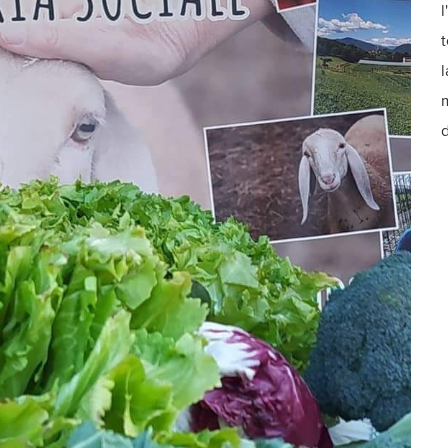
l
t
l
m
d