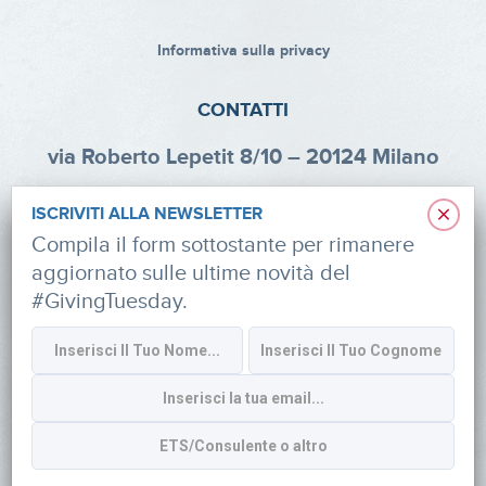
Informativa sulla privacy
CONTATTI
via Roberto Lepetit 8/10 – 20124 Milano
info@fondazioneaifr.org
×
ISCRIVITI ALLA NEWSLETTER
Tel: +39 02 47924880
Compila il form sottostante per rimanere
aggiornato sulle ultime novità del
CF: 91374340379
#GivingTuesday.
SOCIAL
Iscriviti alla newsletter