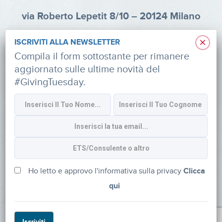
via Roberto Lepetit 8/10 – 20124 Milano
info@fondazioneaifr.org
×
ISCRIVITI ALLA NEWSLETTER
Tel: +39 02 47924880
Compila il form sottostante per rimanere
aggiornato sulle ultime novità del
CF: 91374340379
#GivingTuesday.
SOCIAL
Iscriviti alla newsletter
Ho letto e approvo l'informativa sulla privacy
Clicca
qui
Powered by
myDonor®
Iscriviti