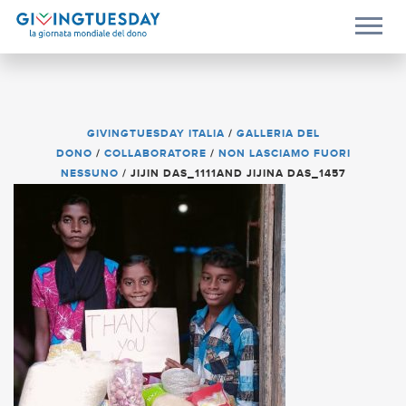
GIVINGTUESDAY ITALIA
/
GALLERIA DEL
DONO
/
COLLABORATORE
/
NON LASCIAMO FUORI
NESSUNO
/
JIJIN DAS_1111AND JIJINA DAS_1457