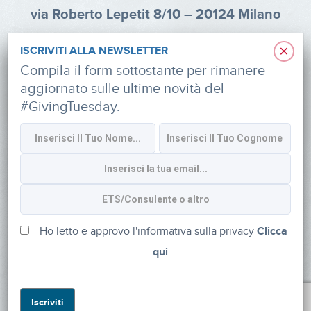
via Roberto Lepetit 8/10 – 20124 Milano
info@fondazioneaifr.org
×
ISCRIVITI ALLA NEWSLETTER
Tel: +39 02 47924880
Compila il form sottostante per rimanere
aggiornato sulle ultime novità del
CF: 91374340379
#GivingTuesday.
SOCIAL
Iscriviti alla newsletter
Ho letto e approvo l'informativa sulla privacy
Clicca
qui
Powered by
myDonor®
Iscriviti