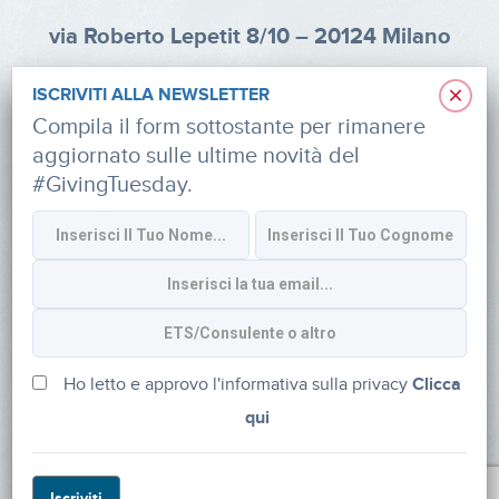
via Roberto Lepetit 8/10 – 20124 Milano
info@fondazioneaifr.org
×
ISCRIVITI ALLA NEWSLETTER
Tel: +39 02 47924880
Compila il form sottostante per rimanere
aggiornato sulle ultime novità del
CF: 91374340379
#GivingTuesday.
SOCIAL
Iscriviti alla newsletter
Ho letto e approvo l'informativa sulla privacy
Clicca
qui
Powered by
myDonor®
Iscriviti