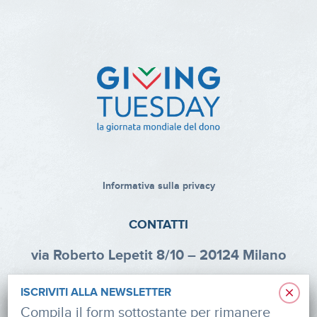
Informativa sulla privacy
CONTATTI
via Roberto Lepetit 8/10 – 20124 Milano
info@fondazioneaifr.org
×
ISCRIVITI ALLA NEWSLETTER
Tel: +39 02 47924880
Compila il form sottostante per rimanere