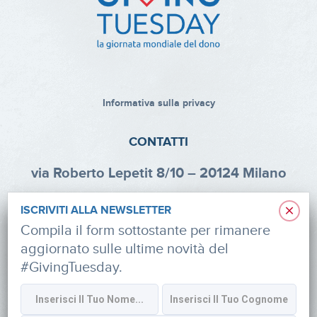
Informativa sulla privacy
CONTATTI
via Roberto Lepetit 8/10 – 20124 Milano
info@fondazioneaifr.org
×
ISCRIVITI ALLA NEWSLETTER
Tel: +39 02 47924880
Compila il form sottostante per rimanere
aggiornato sulle ultime novità del
CF: 91374340379
#GivingTuesday.
SOCIAL