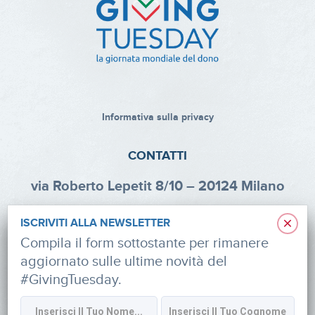
Informativa sulla privacy
CONTATTI
via Roberto Lepetit 8/10 – 20124 Milano
info@fondazioneaifr.org
×
ISCRIVITI ALLA NEWSLETTER
Tel: +39 02 47924880
Compila il form sottostante per rimanere
aggiornato sulle ultime novità del
CF: 91374340379
#GivingTuesday.
SOCIAL