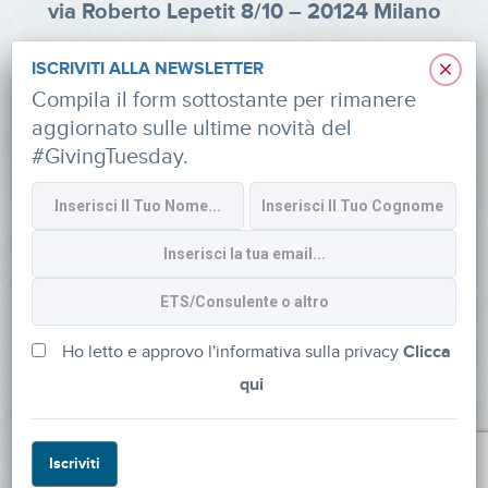
via Roberto Lepetit 8/10 – 20124 Milano
info@fondazioneaifr.org
×
ISCRIVITI ALLA NEWSLETTER
Tel: +39 02 47924880
Compila il form sottostante per rimanere
aggiornato sulle ultime novità del
CF: 91374340379
#GivingTuesday.
SOCIAL
Iscriviti alla newsletter
Ho letto e approvo l'informativa sulla privacy
Clicca
qui
Powered by
myDonor®
Iscriviti