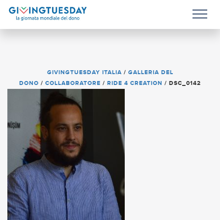
GIVINGTUESDAY ITALIA
/
GALLERIA DEL
DONO
/
COLLABORATORE
/
RIDE 4 CREATION
/
DSC_0142