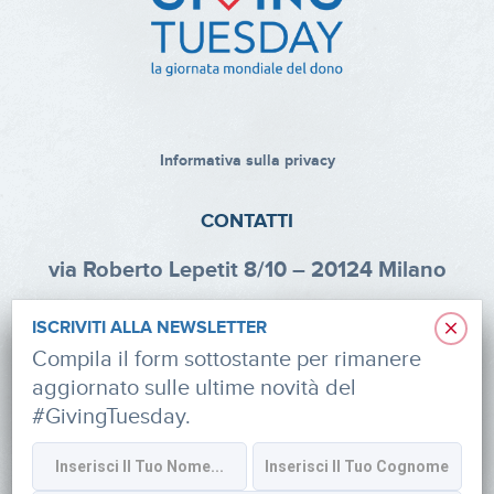
Informativa sulla privacy
CONTATTI
via Roberto Lepetit 8/10 – 20124 Milano
info@fondazioneaifr.org
×
ISCRIVITI ALLA NEWSLETTER
Tel: +39 02 47924880
Compila il form sottostante per rimanere
aggiornato sulle ultime novità del
CF: 91374340379
#GivingTuesday.
SOCIAL