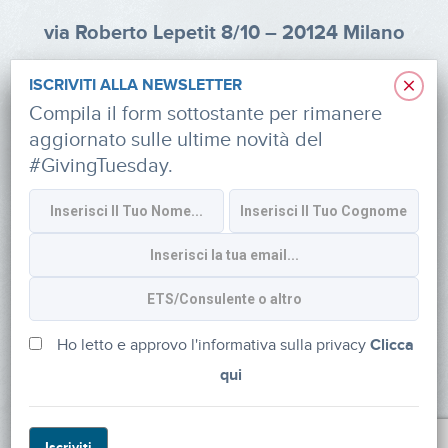
via Roberto Lepetit 8/10 – 20124 Milano
info@fondazioneaifr.org
×
ISCRIVITI ALLA NEWSLETTER
Tel: +39 02 47924880
Compila il form sottostante per rimanere
aggiornato sulle ultime novità del
CF: 91374340379
#GivingTuesday.
SOCIAL
Iscriviti alla newsletter
Ho letto e approvo l'informativa sulla privacy
Clicca
qui
Powered by
myDonor®
Iscriviti