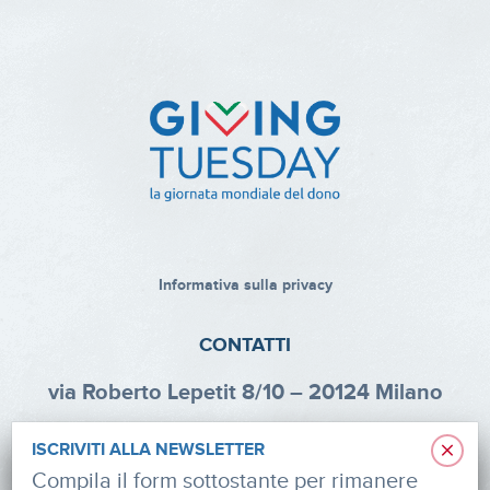
Informativa sulla privacy
CONTATTI
via Roberto Lepetit 8/10 – 20124 Milano
info@fondazioneaifr.org
×
ISCRIVITI ALLA NEWSLETTER
Tel: +39 02 47924880
Compila il form sottostante per rimanere