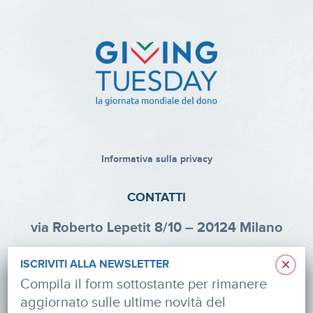
Informativa sulla privacy
CONTATTI
via Roberto Lepetit 8/10 – 20124 Milano
info@fondazioneaifr.org
×
ISCRIVITI ALLA NEWSLETTER
Tel: +39 02 47924880
Compila il form sottostante per rimanere
aggiornato sulle ultime novità del
CF: 91374340379