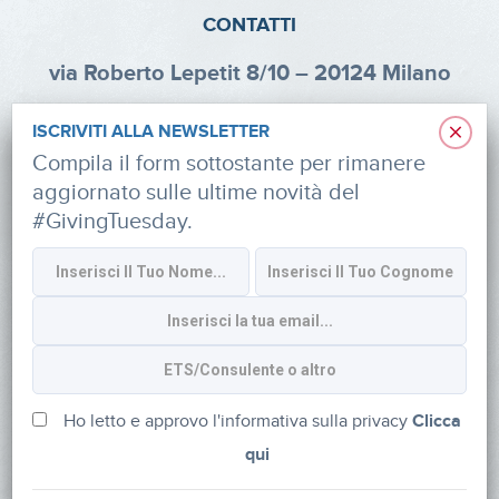
CONTATTI
via Roberto Lepetit 8/10 – 20124 Milano
info@fondazioneaifr.org
×
ISCRIVITI ALLA NEWSLETTER
Tel: +39 02 47924880
Compila il form sottostante per rimanere
aggiornato sulle ultime novità del
CF: 91374340379
#GivingTuesday.
SOCIAL
Iscriviti alla newsletter
Ho letto e approvo l'informativa sulla privacy
Clicca
qui
Powered by
myDonor®